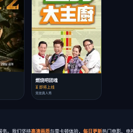
燃烧吧团魂
⏳ 即将上线
竞技真人秀