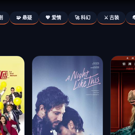
剧
🧩 悬疑
💖 爱情
🚀 科幻
⚔️ 古装