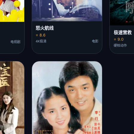
怒火航线
极速营救
⭐ 8.6
⭐ 9.0
4K极清
电影
电视剧
硬核动作