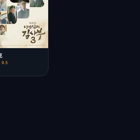
克
9.5