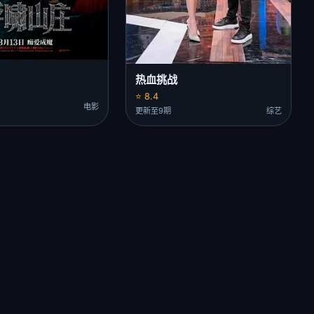
热血挑战
⭐ 8.4
电影
更新至9期
综艺