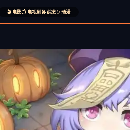
🎬 电影
📺 电视剧
🎤 综艺
✨ 动漫