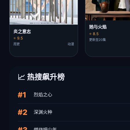
她与火焰
炎之意志
⭐ 8.5
⭐ 9.5
更新至20集
周更
动漫
📈 热搜飙升榜
#1
烈焰之心
#2
深渊火种