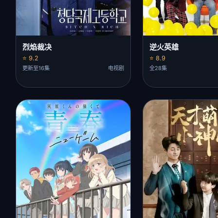
烈焰裁决
逆火英雄
⭐ 9.2
⭐ 8.9
更新至16集
电视剧
全28集