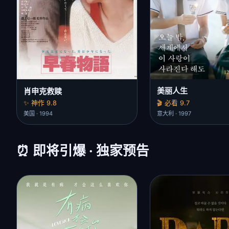
美丽人生
肖申克救赎
🎬 必看 9.7
✨ 神作 9.8
意大利 · 1997
美国 · 1994
⏰ 即将引爆 · 独家预告