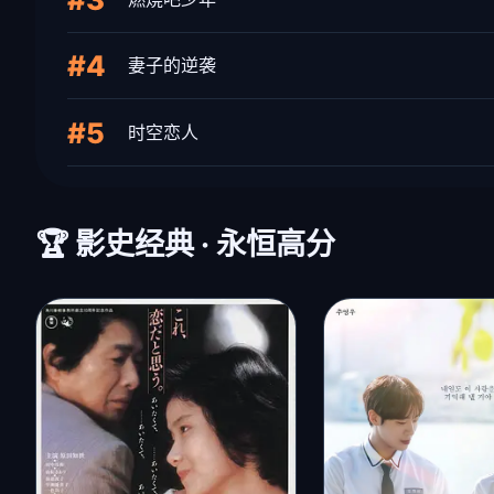
#3
燃烧吧少年
#4
妻子的逆袭
#5
时空恋人
🏆 影史经典 · 永恒高分